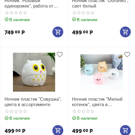
Ночник "Розовый
Ночник пластик "Облачко",
единорожек", работа от
свет белый
батареек
В наличии
В наличии
749
Р
499
Р
00
00
Ночник пластик "Совушка",
Ночник пластик "Милый
цвета в ассортименте
котенок", цвета в
ассортименте
В наличии
В наличии
499
Р
499
Р
00
00