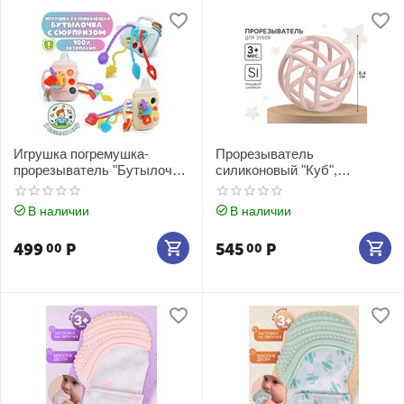
Игрушка погремушка-
Прорезыватель
прорезыватель "Бутылочка
силиконовый "Куб",
с сюрпризом"
розовый
В наличии
В наличии
499
Р
545
Р
00
00