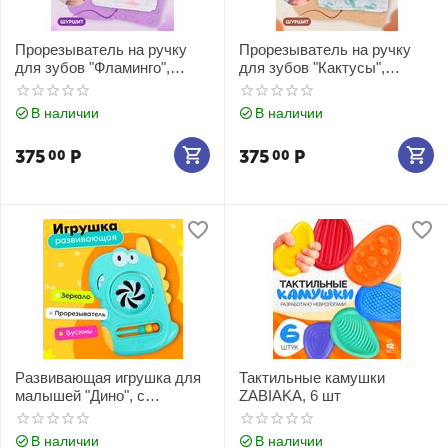
Прорезыватель на ручку
Прорезыватель на ручку
для зубов "Фламинго",
для зубов "Кактусы",
светло-розовый
светло-зеленый
В наличии
В наличии
375
Р
375
Р
00
00
Развивающая игрушка для
Тактильные камушки
малышей "Дино", с
ZABIAKA, 6 шт
прорезывателем
В наличии
В наличии