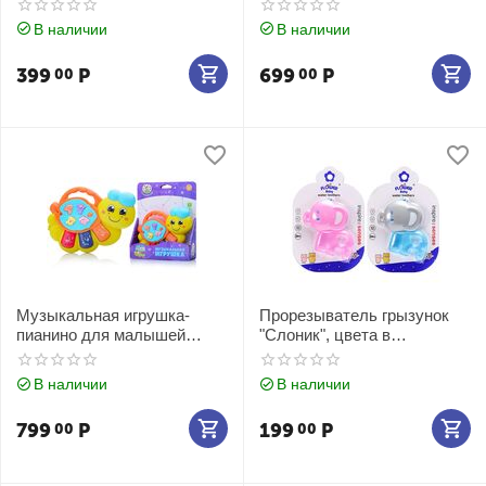
В наличии
В наличии
399
Р
699
Р
00
00
Музыкальная игрушка-
Прорезыватель грызунок
пианино для малышей
"Слоник", цвета в
"Гусеница" на батарейках
ассортименте
В наличии
В наличии
799
Р
199
Р
00
00