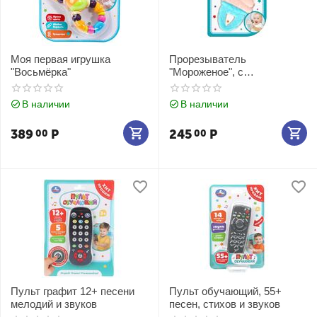
Моя первая игрушка
Прорезыватель
"Восьмёрка"
"Мороженое", с
охлаждающим эффектом
В наличии
В наличии
389
Р
245
Р
00
00
Пульт графит 12+ песени
Пульт обучающий, 55+
мелодий и звуков
песен, стихов и звуков