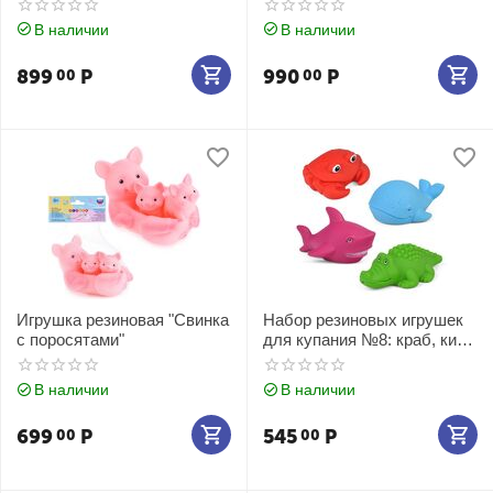
В наличии
В наличии
899
Р
990
Р
00
00
Игрушка резиновая "Свинка
Набор резиновых игрушек
с поросятами"
для купания №8: краб, кит,
акула и крокодил
В наличии
В наличии
699
Р
545
Р
00
00