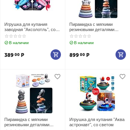
Игрушка для купания
Пирамидка с мягкими
заводная "Аксолотль", со
резиновыми деталями
светом, в ассортименте
"Слоник"
В наличии
В наличии
389
Р
899
Р
00
00
Пирамидка с мягкими
Игрушка для купания "Аква
резиновыми деталями
астронавт", со светом
"Черепашка"