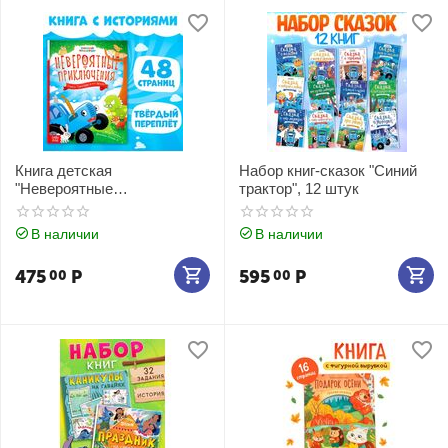
Книга детская
Набор книг-сказок "Синий
"Невероятные
трактор", 12 штук
приключения. Синий
трактор"
В наличии
В наличии
475
Р
595
Р
00
00