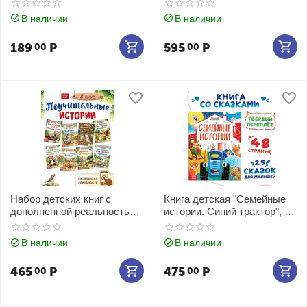
В наличии
В наличии
189
Р
595
Р
00
00
Набор детских книг с
Книга детская "Семейные
дополненной реальностью
истории. Синий трактор", 25
"Сказки про животных", 8
сказок
штук
В наличии
В наличии
465
Р
475
Р
00
00