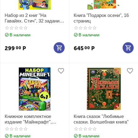
Набор из 2 книг "На
Книга "Подарок осени", 16
Гавайях. Стич", 32 задания
страниц
+ история
В наличии
В наличии
299
Р
645
Р
00
00
Книжное комплектное
Книга сказок "Любимые
издание "Майнкрафт",
сказки. Волшебная книга"
книги, пенал, брелок
В наличии
В наличии