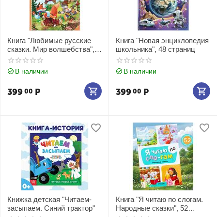
Книга "Любимые русские
Книга "Новая энциклопедия
сказки. Мир волшебства",
школьника", 48 страниц
96 страниц
В наличии
В наличии
399
Р
399
Р
00
00
Книжка детская "Читаем-
Книга "Я читаю по слогам.
засыпаем. Синий трактор"
Народные сказки", 52
страницы