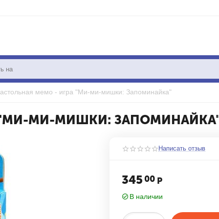
астольная мемо - игра "Ми-ми-мишки: Запоминайка"
 "МИ-МИ-МИШКИ: ЗАПОМИНАЙКА
Написать отзыв
345
00
Р
В наличии