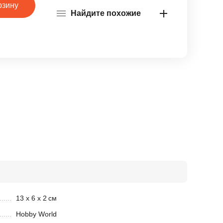
рзину
Найдите похожие
13 х 6 х 2
см
Hobby World