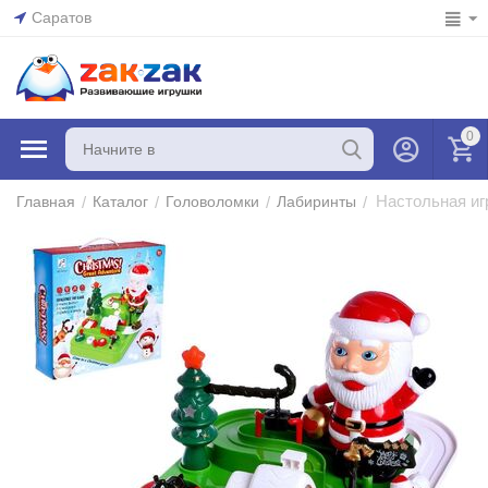
Саратов
0
Настольная иг
/
/
/
/
Главная
Каталог
Головоломки
Лабиринты