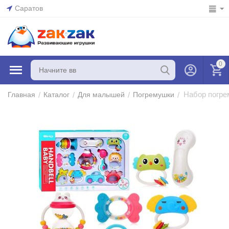
Саратов
0
Набор погре
/
/
/
/
Главная
Каталог
Для малышей
Погремушки