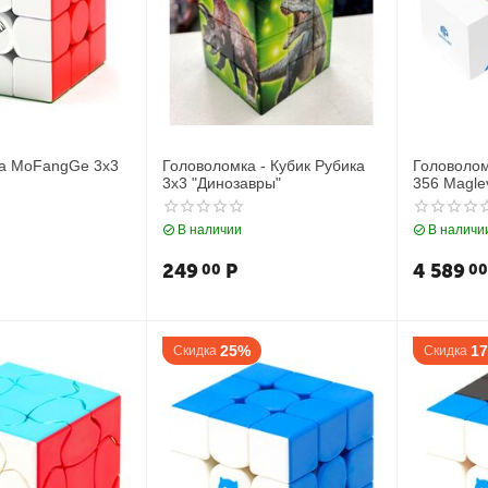
ка MoFangGe 3x3
Головоломка - Кубик Рубика
Головолом
3x3 "Динозавры"
356 Magle
без накле
В наличии
В наличи
249
Р
4 589
00
00
25%
1
Скидка
Скидка