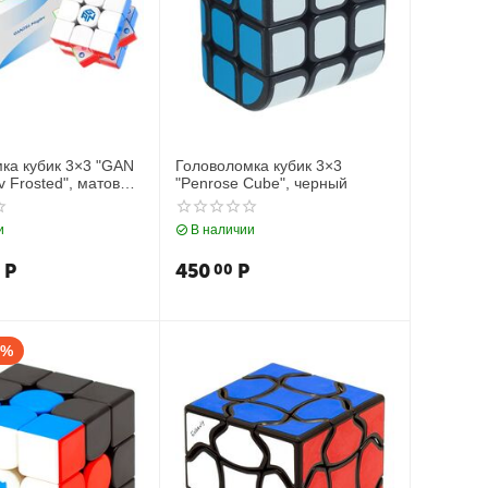
ка кубик 3×3 "GAN
Головоломка кубик 3×3
v Frosted", матовый
"Penrose Cube", черный
ек
и
В наличии
Р
450
Р
00
7%