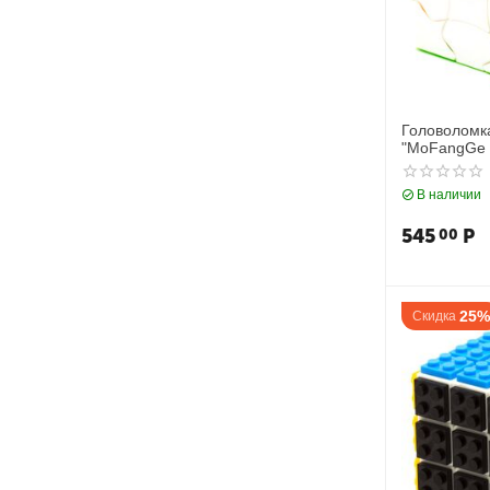
Головоломка
"MoFangGe F
В наличии
545
Р
00
25%
Скидка