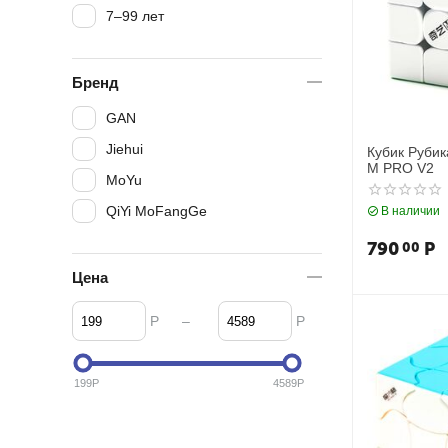
7–99 лет
Бренд
GAN
Jiehui
Кубик Руби
M PRO V2
MoYu
QiYi MoFangGe
В наличии
790
Р
00
Цена
Р
Р
–
199
Р
4589
Р