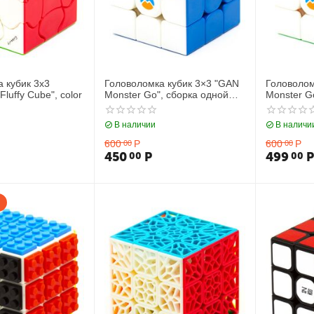
 кубик 3х3
Головоломка кубик 3×3 "GAN
Головолом
luffy Cube", color
Monster Go", сборка одной
Monster G
стороны
слоя
В наличии
В наличи
600
Р
600
Р
00
00
450
Р
499
Р
00
00