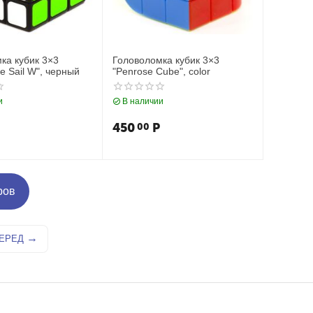
ка кубик 3×3
Головоломка кубик 3×3
 Sail W", черный
"Penrose Cube", color
и
В наличии
450
Р
00
ров
ЕРЕД