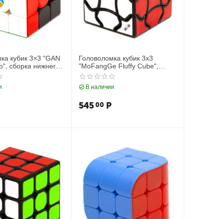
ка кубик 3×3 "GAN
Головоломка кубик 3х3
o", сборка нижнего
"MoFangGe Fluffy Cube",
черный
и
В наличии
545
Р
00