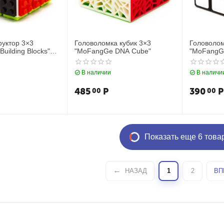
руктор 3×3
Головоломка кубик 3×3
Головолом
Building Blocks"
"MoFangGe DNA Cube"
"MoFangGe
В наличии
В наличи
485
Р
390
Р
00
00
Показать еще 6 това
НАЗАД
1
2
ВП