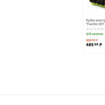
Кубик-конст
"FanXin DIY 
(color)
В наличии
650
Р
00
485
Р
00