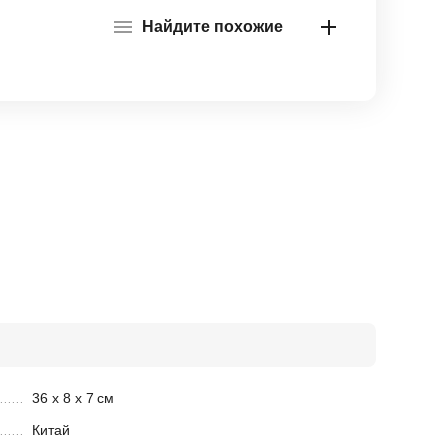
Найдите похожие
36 х 8 х 7
см
Китай