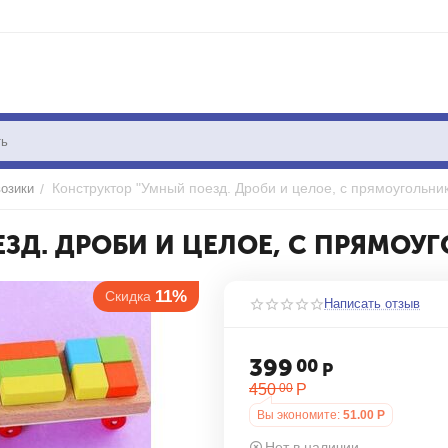
Конструктор "Умный поезд. Дроби и целое, с прямоугольни
озики
/
ЗД. ДРОБИ И ЦЕЛОЕ, С ПРЯМОУ
11%
Скидка
Написать отзыв
399
00
Р
450
Р
00
Вы экономите:
51.00
Р
Нет в наличии