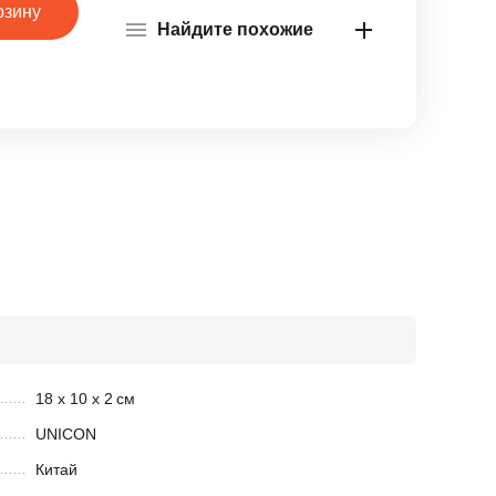
рзину
Найдите похожие
18 х 10 х 2
см
UNICON
Китай