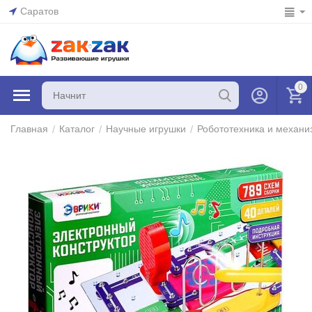
Саратов
0
/
/
/
Главная
Каталог
Научные игрушки
Робототехника и механ