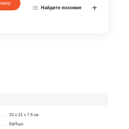
рзину
Найдите похожие
23 х 21 х 7,5
см
EdiToys