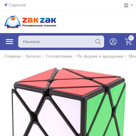
Саратов
0
/
/
/
/
Главная
Каталог
Головоломки
По форме и вращению
Ме