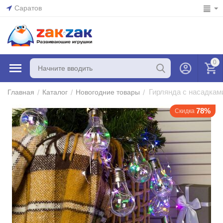
Саратов
0
Гирлянда с насадками
/
/
/
Главная
Каталог
Новогодние товары
78%
Скидка